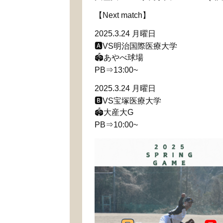
【Next match】
2025.3.24 月曜日
🅰️VS明治国際医療大学
🏟️あやべ球場
PB⇒13:00~
2025.3.24 月曜日
🅱️VS宝塚医療大学
🏟️大産大G
PB⇒10:00~