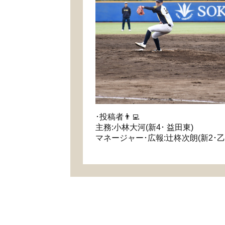
･投稿者👨‍💻
主務:小林大河(新4･ 益田東)
マネージャー･広報:辻柊次朗(新2･乙