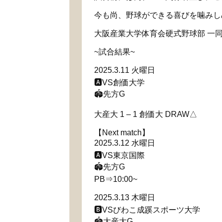
今も尚、野球ができる喜びを噛みし
大阪産業大学体育会硬式野球部 一
~試合結果~
2025.3.11 火曜日
🅰️VS創価大学
🏟️先方G
大産大 1 – 1 創価大 DRAW△
【Next match】
2025.3.12 水曜日
🅰️VS東京国際
🏟️先方G
PB⇒10:00~
2025.3.13 木曜日
🅱️VSびわこ成蹊スポーツ大学
🏟️大産大G