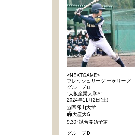
<NEXTGAME>
フレッシュリーグ 一次リーグ
グループＢ
“大阪産業大学A”
2024年11月2日(土)
🆚帝塚山大学
🏟大産大G
9:30~試合開始予定
グループＤ