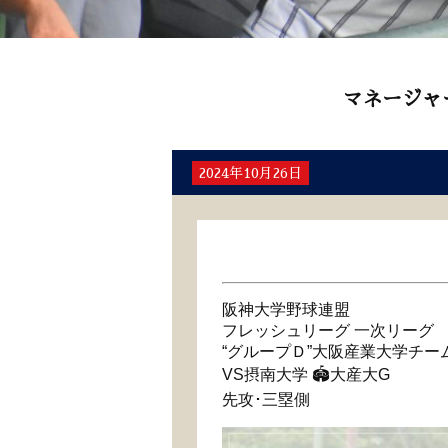
マネージャ
2024年10月26日
阪神大学野球連盟
フレッシュリーグ 一次リーグ
“グループＤ”大阪産業大学チー
VS摂南大学 🏟大産大G
先攻･三塁側