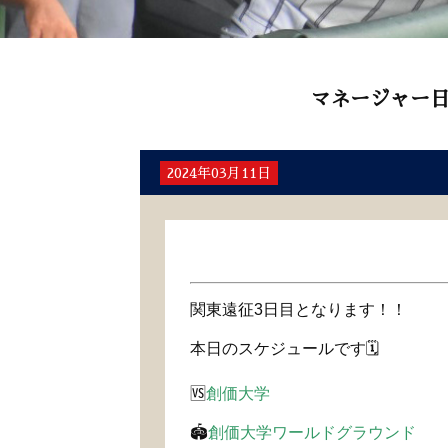
マネージャー
2024年03月11日
関東遠征3日目となります！！
本日のスケジュールです🗓️
🆚
創価大学
🏟️
創価大学ワールドグラウンド