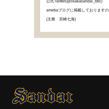
公式
Twitter(@osakasandai_bbc)
ameba
ブログに掲載しておりますの
(
主務 宮崎七海
)