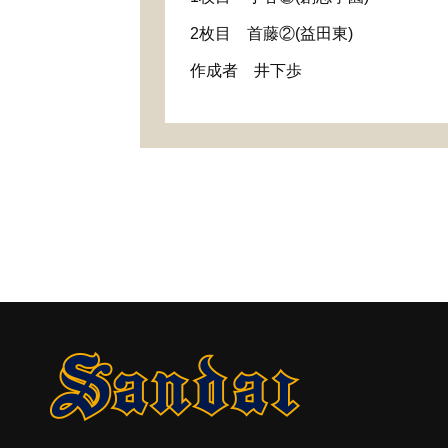
2
枚目 首藤②
(
益田東
)
作成者 井下歩