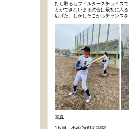
打ち取るもフィルダースチョイスで
とができないまま試合は最初に入る
広げた。しかしそこからチャンスを
写真
1
枚目 小谷②
(
創志学園
)