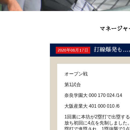
マネージャ
打線爆発も…
2020年08月17日
オープン戦
第
1
試合
奈良学園大
000 170 024 /14
大阪産業大
401 000 010 /6
1
回裏に本坊が
2
塁打で出塁する
放ち初回に
4
点を先制しました
塁打で進塁され、
1
塁強襲で
1
点