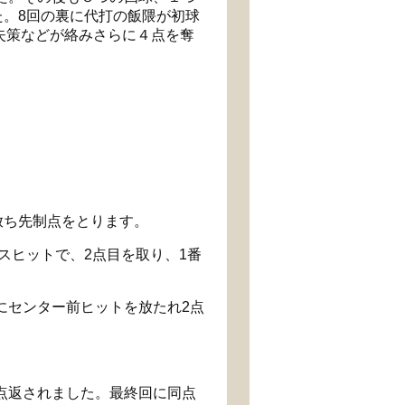
た。
8
回の裏に代打の飯隈が初球
失策などが絡みさらに４点を奪
放ち先制点をとります。
スヒットで、
2
点目を取り、
1
番
にセンター前ヒットを放たれ
2
点
点返されました。最終回に同点