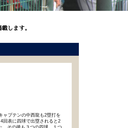
掲載します。
キャプテンの中西龍も
2
塁打を
。
4
回表に四球で出塁されると
2
た。その後も３つの四球、１つ