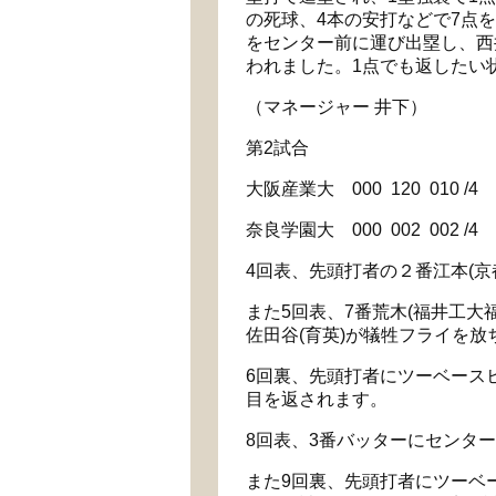
の死球、
4
本の安打などで
7
点を
をセンター前に運び出塁し、西
われました。
1
点でも返したい
（マネージャー
井下）
第
2
試合
大阪産業大
000
120
010 /4
奈良学園大
000
002
002 /4
4
回表、先頭打者の２番江本
(
京
また
5
回表、
7
番荒木
(
福井工大
佐田谷
(
育英
)
が犠牲フライを放
6
回裏、先頭打者にツーベース
目を返されます。
8
回表、
3
番バッターにセンター
また
9
回裏、先頭打者にツーベ