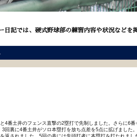
ー日記では、硬式野球部の練習内容や状況などを
。
と
4
番土井のフェンス直撃の
2
塁打で先制しました。さらに
6
番
。
3
回裏に
4
番土井がソロ本塁打を放ち点差を
5
点に拡げました
を返されました。
5
回の表には先頭打者に本塁打を打たれまし