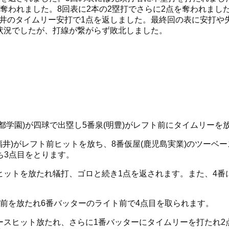
奪われました。
8
回表に
2
本の
2
塁打でさらに
2
点を奪われまし
井のタイムリー安打で
1
点を返しました。最終回の表に安打や
状況でしたが、打線が繋がらず敗北しました。
都学園
)
が四球で出塁し
5
番泉
(
明豊
)
がレフト前にタイムリーを
福井
)
がレフト前ヒットを放ち、
8
番仮屋
(
鹿児島実業
)
のツーベー
ち
3
点目をとります。
ヒットを放たれ犠打、ゴロと続き
1
点を返されます。また、
4
番
前を放たれ
6
番バッターのライト前で
4
点目を取られます。
ースヒット放たれ、さらに
1
番バッターにタイムリーを打たれ
2