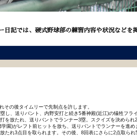
ー日記では、硬式野球部の練習内容や状況などを
れその後タイムリーで先制点を許します。
出塁し、送りバント、内野安打と続き5番神殿(近江)の犠牲フラ
塁打を放たれ、送りバントでランナー3塁。スクイズを決められ
京都学園)がレフト前ヒットを放ち、送りバントでランナーを進
放たれ3点目を取られます。その後、8回表にさらに2点取られ5