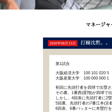
マネージャ
打線沈黙。。
2020年08月13日
第1試合
大阪経済大学 100 101 020 5
大阪産業大学 100 000 000 1
初回に先頭打者を四球で出塁さ
その裏、1番西(星翔)が四球で
しかし、4回表に先頭打者に2
5回裏、先頭打者の7番江本(
6回表、6番バッターに本塁打を