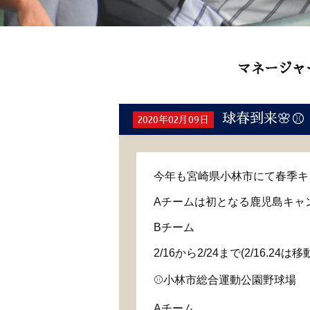
マネージャ
球春到来🌸⚾️
2020年02月09日
今年も宮崎県小林市にて春季キ
Aチームは初となる鹿児島キャ
Bチーム
2/16から2/24まで(2/16.24は移
⚾️小林市総合運動公園野球場
Aチーム