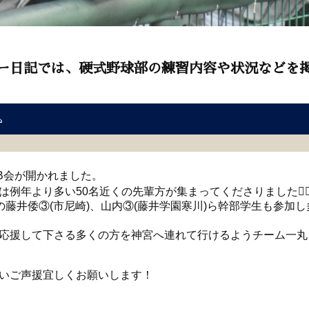
ー日記では、硬式野球部の練習内容や状況などを

B会が開かれました。
例年より多い50名近くの先輩方が集まってくださりました🙇‍♂
の藤井倭③(市尼崎)、山内③(藤井学園寒川)ら幹部学生も参加
応援して下さる多くの方を神宮へ連れて行けるようチーム一丸
いご声援宜しくお願いします！