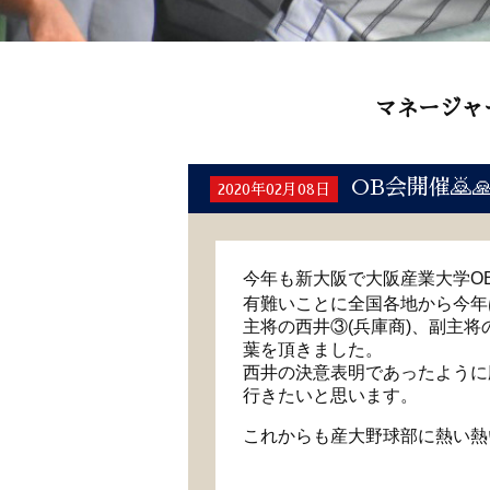
マネージャ
OB会開催🙇
2020年02月08日
今年も新大阪で大阪産業大学O
有難いことに全国各地から今年は
主将の西井③(兵庫商)、副主将
葉を頂きました。
西井の決意表明であったように
行きたいと思います。
これからも産大野球部に熱い熱