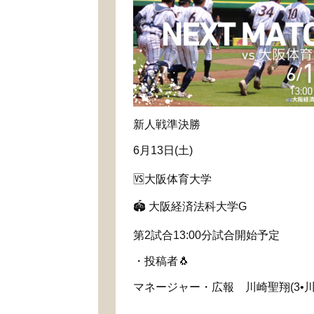
新人戦準決勝
6月13日(土)
🆚大阪体育大学
🏟️ 大阪経済法科大学G
第2試合13:00分試合開始予定
・投稿者🐧
マネージャー・広報 川崎聖翔(3•川