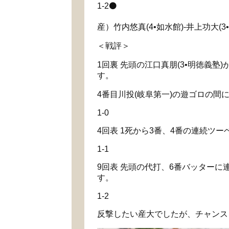
1-2⚫️
産）竹内悠真(4•如水館)-井上功大(3
＜戦評＞
1回裏 先頭の江口真朋(3•明徳義塾
す。
4番目川投(岐阜第一)の遊ゴロの間
1-0
4回表 1死から3番、4番の連続ツ
1-1
9回表 先頭の代打、6番バッターに
す。
1-2
反撃したい産大でしたが、チャンス