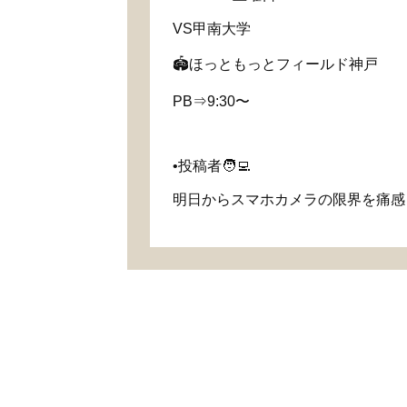
VS甲南大学
🏟️ほっともっとフィールド神戸
PB⇒9:30〜
•投稿者🧑‍💻
明日からスマホカメラの限界を痛感し